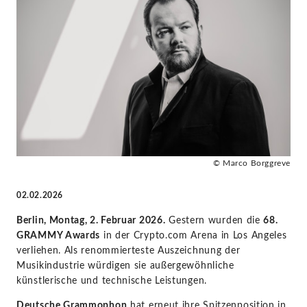
Hauptkategorien
für
Klassische
Musik
-
© Marco Borggreve
Andris
02.02.2026
Nelsons
Berlin, Montag, 2. Februar 2026.
Gestern wurden die
68.
GRAMMY Awards
in der Crypto.com Arena in Los Angeles
|
verliehen. Als renommierteste Auszeichnung der
Musikindustrie würdigen sie außergewöhnliche
KlassikAkzente
künstlerische und technische Leistungen.
Deutsche Grammophon
hat erneut ihre Spitzenposition in