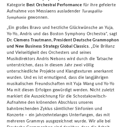
Kategorie
Best Orchestral Performance
für ihre gefeierte
Aufnahme von Messiaens ausladender
Turangalîla-
Symphonie
gewonnen.
„Ein großes Bravo und herzliche Glückwünsche an Yuja,
Yo-Yo, Andris und das Boston Symphony Orchestra", sagt
Dr. Clemens Trautmann, President Deutsche Grammophon
und New Business Strategy Global Classics
. „Die Brillanz
und Vielseitigkeit des Orchesters und seines
Musikdirektors Andris Nelsons wird durch die Tatsache
unterstrichen, dass in diesem Jahr zwei völlig
unterschiedliche Projekte und Klangtexturen anerkannt
wurden. Und es ist ermutigend, dass die langjährigen
musikalischen Freundschaften mit Yuja Wang und Yo-Yo
Ma mit diesen Erfolgen gewürdigt werden. Nicht zuletzt
markiert die Auszeichnung für die Schostakowitsch-
Aufnahme den krönenden Abschluss unseres
bahnbrechenden Zyklus sämtlicher Sinfonien und
Konzerte – ein jahrzehntelanges Unterfangen, das mit
mehreren Grammys ausgezeichnet wurde. Wir alle bei