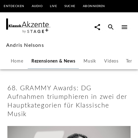
ENTDECKEN
AUDIO
LIVE
SUCHE
ABONNIEREN
68.
GRAMMY
Awards:
Andris Nelsons
DG
Home
Rezensionen & News
Musik
Videos
Termi
Aufnahmen
triumphieren
68. GRAMMY Awards: DG
Aufnahmen triumphieren in zwei der
in
Hauptkategorien für Klassische
Musik
zwei
der