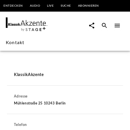
ENTDECKEN
AUDIO
LIVE
SUCHE
ABONNIEREN
Kontakt
|
KlassikAkzente
Kontakt
by
STAGE+
KlassikAkzente
Adresse
Mühlenstraße 25 10243 Berlin
Telefon