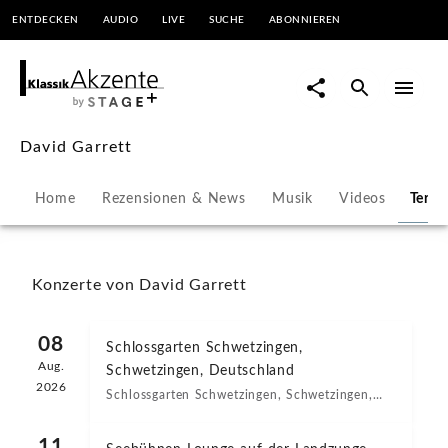
ENTDECKEN
AUDIO
LIVE
SUCHE
ABONNIEREN
David
Garrett
-
David Garrett
Konzerte
Home
Rezensionen & News
Musik
Videos
Term
&
Veranstaltungen
Konzerte von David Garrett
|
08
Schlossgarten Schwetzingen,
Aug.
Schwetzingen, Deutschland
KlassikAkzente
2026
Schlossgarten Schwetzingen, Schwetzingen,
20:00 Uhr
by
11