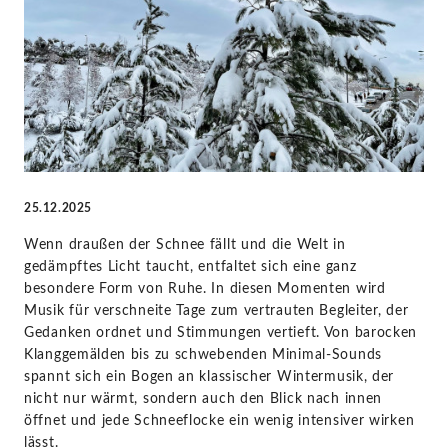
bis
Glass
-
Diverse
25.12.2025
Künstler
Wenn draußen der Schnee fällt und die Welt in
|
gedämpftes Licht taucht, entfaltet sich eine ganz
besondere Form von Ruhe. In diesen Momenten wird
KlassikAkzente
Musik für verschneite Tage zum vertrauten Begleiter, der
Gedanken ordnet und Stimmungen vertieft. Von barocken
Klanggemälden bis zu schwebenden Minimal-Sounds
by
spannt sich ein Bogen an klassischer Wintermusik, der
nicht nur wärmt, sondern auch den Blick nach innen
STAGE+
öffnet und jede Schneeflocke ein wenig intensiver wirken
lässt.