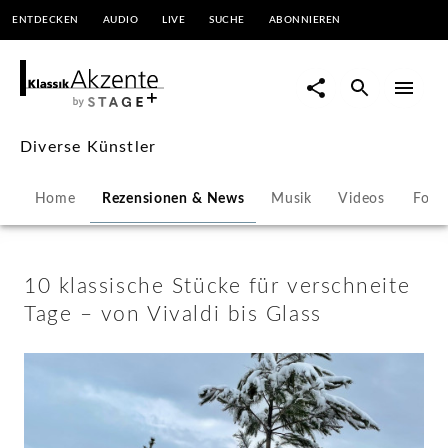
ENTDECKEN
AUDIO
LIVE
SUCHE
ABONNIEREN
10
klassische
Stücke
Diverse Künstler
für
Home
Rezensionen & News
Musik
Videos
Foto
verschneite
Tage
10 klassische Stücke für verschneite
Tage – von Vivaldi bis Glass
–
von
Vivaldi