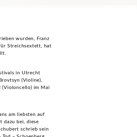
rieben wurden, Franz
ür Streichsextett, hat
lt.
tivals in Utrecht
rovtsyn (Violine),
 (Violoncello) im Mai
fans am liebsten auf
t dazu bei, diese
chubert schrieb sein
en Tod – Schoenberg