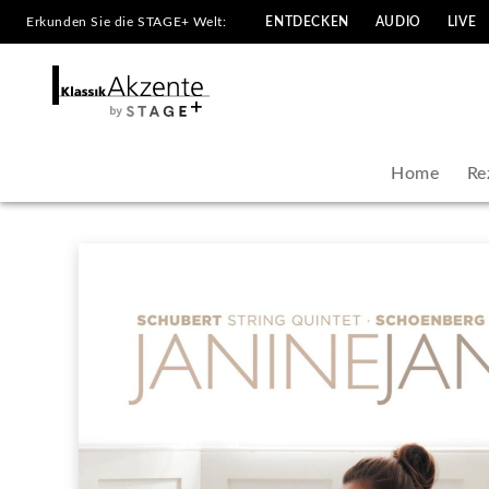
Erkunden Sie die STAGE+ Welt:
ENTDECKEN
AUDIO
LIVE
Janine
Jansen
|
Home
Re
KlassikAkzente
by
STAGE+