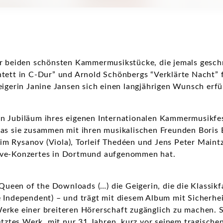
er beiden schönsten Kammermusikstücke, die jemals gesch
tett in C-Dur” und Arnold Schönbergs “Verklärte Nacht” f
eigerin Janine Jansen sich einen langjährigen Wunsch erfül
n Jubiläum ihres eigenen Internationalen Kammermusikfes
as sie zusammen mit ihren musikalischen Freunden Boris B
m Rysanov (Viola), Torleif Thedéen und Jens Peter Maintz
ive-Konzertes in Dortmund aufgenommen hat.
 “Queen of the Downloads (…) die Geigerin, die die Klassik
 Independent) – und trägt mit diesem Album mit Sicherhei
erke einer breiteren Hörerschaft zugänglich zu machen. S
letztes Werk, mit nur 31 Jahren, kurz vor seinem tragisch