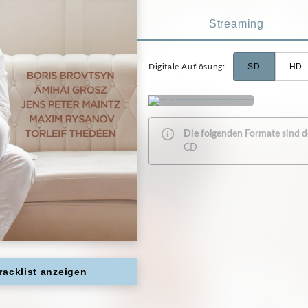
Streaming
SD
HD
Digitale Auflösung
:
Die folgenden Formate sind der
CD
racklist anzeigen