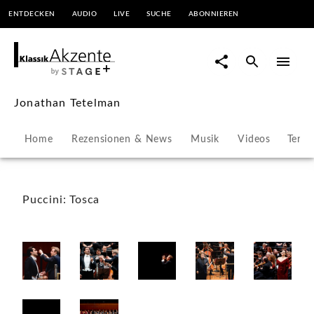
ENTDECKEN
AUDIO
LIVE
SUCHE
ABONNIEREN
Jonathan
Tetelman
-
Jonathan Tetelman
Fotos
Home
Rezensionen & News
Musik
Videos
Termi
|
KlassikAkzente
Puccini: Tosca
by
STAGE+