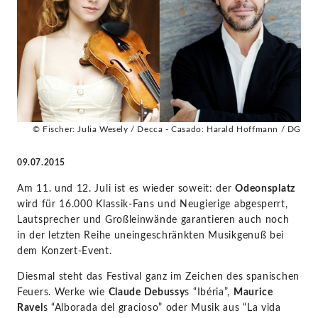
-
Julia
Fischer
|
© Fischer: Julia Wesely / Decca - Casado: Harald Hoffmann / DG
KlassikAkzente
09.07.2015
by
Am 11. und 12. Juli ist es wieder soweit: der
Odeonsplatz
wird für 16.000 Klassik-Fans und Neugierige abgesperrt,
STAGE+
Lautsprecher und Großleinwände garantieren auch noch
in der letzten Reihe uneingeschränkten Musikgenuß bei
dem Konzert-Event.
Diesmal steht das Festival ganz im Zeichen des spanischen
Feuers. Werke wie
Claude Debussy
s “Ibéria”,
Maurice
Ravel
s “Alborada del gracioso” oder Musik aus “La vida