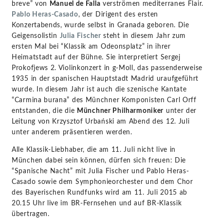
breve” von
Manuel de Falla
verströmen mediterranes Flair.
Pablo Heras-Casado
, der Dirigent des ersten
Konzertabends, wurde selbst in Granada geboren. Die
Geigensolistin
Julia Fischer
steht in diesem Jahr zum
ersten Mal bei “Klassik am Odeonsplatz” in ihrer
Heimatstadt auf der Bühne. Sie interpretiert Sergej
Prokofjews 2. Violinkonzert in g-Moll, das passenderweise
1935 in der spanischen Hauptstadt Madrid uraufgeführt
wurde. In diesem Jahr ist auch die szenische Kantate
“Carmina burana” des Münchner Komponisten Carl Orff
entstanden, die die
Münchner Philharmoniker
unter der
Leitung von Krzysztof Urbański am Abend des 12. Juli
unter anderem präsentieren werden.
Alle Klassik-Liebhaber, die am 11. Juli nicht live in
München dabei sein können, dürfen sich freuen: Die
“Spanische Nacht” mit Julia Fischer und Pablo Heras-
Casado sowie dem Symphonieorchester und dem Chor
des Bayerischen Rundfunks wird am 11. Juli 2015 ab
20.15 Uhr live im BR-Fernsehen und auf BR-Klassik
übertragen.