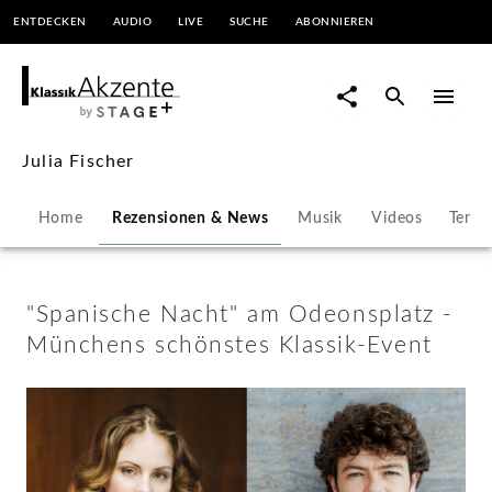
ENTDECKEN
AUDIO
LIVE
SUCHE
ABONNIEREN
"Spanische
Nacht"
am
Julia Fischer
Odeonsplatz
Home
Rezensionen & News
Musik
Videos
Termi
-
Münchens
"Spanische Nacht" am Odeonsplatz -
Münchens schönstes Klassik-Event
schönstes
Klassik-
Event