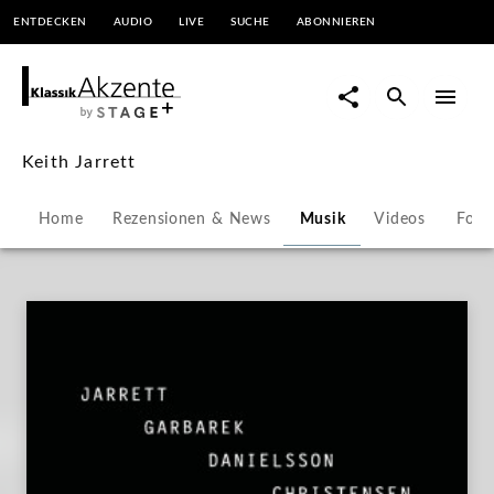
ENTDECKEN
AUDIO
LIVE
SUCHE
ABONNIEREN
Keith
Jarrett
|
Keith Jarrett
KlassikAkzente
Home
Rezensionen & News
Musik
Videos
Foto
by
STAGE+