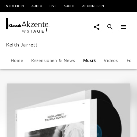
ENTDECKEN
AUDIO
LIVE
SUCHE
ABONNIEREN
Keith
Jarrett
|
Keith Jarrett
KlassikAkzente
Home
Rezensionen & News
Musik
Videos
Foto
by
STAGE+