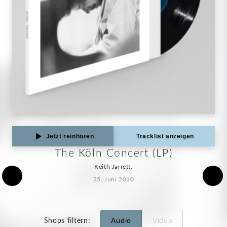
Jetzt reinhören
Tracklist anzeigen
The Köln Concert (LP)
Keith Jarrett,
25. Juni 2010
Audio
Video
Shops filtern
: