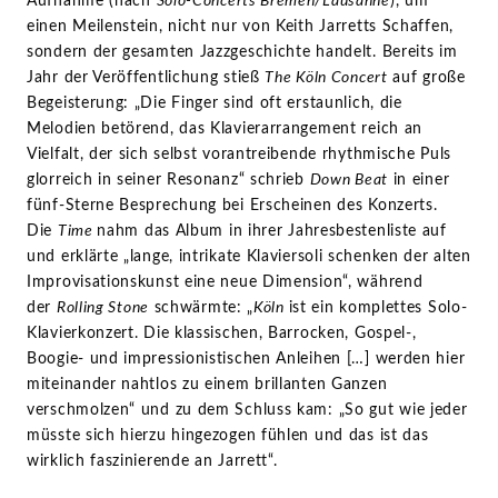
Aufnahme (nach
Solo-Concerts Bremen/Lausanne
), um
einen Meilenstein, nicht nur von Keith Jarretts Schaffen,
sondern der gesamten Jazzgeschichte handelt. Bereits im
Jahr der Veröffentlichung stieß
The Köln Concert
auf große
Begeisterung: „Die Finger sind oft erstaunlich, die
Melodien betörend, das Klavierarrangement reich an
Vielfalt, der sich selbst vorantreibende rhythmische Puls
glorreich in seiner Resonanz“ schrieb
Down Beat
in einer
fünf-Sterne Besprechung bei Erscheinen des Konzerts.
Die
Time
nahm das Album in ihrer Jahresbestenliste auf
und erklärte „lange, intrikate Klaviersoli schenken der alten
Improvisationskunst eine neue Dimension“, während
der
Rolling Stone
schwärmte: „
Köln
ist ein komplettes Solo-
Klavierkonzert. Die klassischen, Barrocken, Gospel-,
Boogie- und impressionistischen Anleihen […] werden hier
miteinander nahtlos zu einem brillanten Ganzen
verschmolzen“ und zu dem Schluss kam: „So gut wie jeder
müsste sich hierzu hingezogen fühlen und das ist das
wirklich faszinierende an Jarrett“.