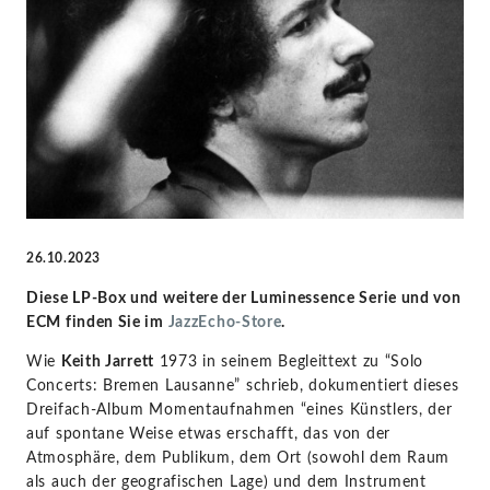
Lausanne"
von
Keith
Jarrett
-
26.10.2023
Keith
Diese LP-Box und weitere der Luminessence Serie und von
ECM finden Sie im
JazzEcho-Store
.
Jarrett
Wie
Keith Jarrett
1973 in seinem Begleittext zu “Solo
Concerts: Bremen Lausanne” schrieb, dokumentiert dieses
|
Dreifach-Album Momentaufnahmen “eines Künstlers, der
auf spontane Weise etwas erschafft, das von der
KlassikAkzente
Atmosphäre, dem Publikum, dem Ort (sowohl dem Raum
als auch der geografischen Lage) und dem Instrument