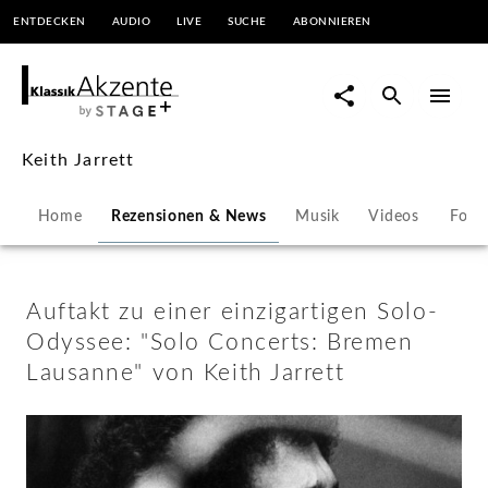
ENTDECKEN
AUDIO
LIVE
SUCHE
ABONNIEREN
Auftakt
zu
einer
Keith Jarrett
einzigartigen
Home
Rezensionen & News
Musik
Videos
Foto
Solo-
Odyssee:
Auftakt zu einer einzigartigen Solo-
Odyssee: "Solo Concerts: Bremen
"Solo
Lausanne" von Keith Jarrett
Concerts:
Bremen