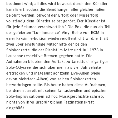
by
bestimmt wird; all dies wird bewusst durch den Künstler
kanalisiert, sodass die Bemühungen aller gleichermaßen
STAGE+
belohnt werden, obwohl der Erfolg oder Misserfolg
vollständig dem Künstler selbst gehört. Der Künstler ist
für jede Sekunde verantwortlich.” Die Box, die nun als Teil
der gefeierten “Luminessence”-Vinyl-Reihe von
ECM
in
einer Faksimile-Edition wiederveröffentlicht wird, enthält
zwei über einstündige Mitschnitte der beiden
Solokonzerte, die der Pianist im März und Juli 1973 in
Lausanne respektive Bremen gegeben hatte. Die
Aufnahmen bildeten den Auftakt zu Jarretts einzigartiger
Solo-Odyssee, die sich über mehr als vier Jahrzehnte
erstrecken und insgesamt achtzehn Live-Alben (viele
davon Mehrfach-Alben) von seinen Solokonzerten
hervorbringen sollte. Bis heute haben diese Aufnahmen,
bei denen Jarrett mit seinen fantasievollen und epischen
Solo-Improvisationen ad hoc Musikgeschichte schrieb,
nichts von ihrer ursprünglichen Faszinationskraft
eingebüßt.