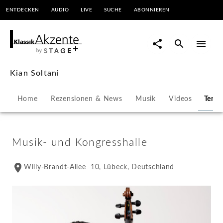
ENTDECKEN
AUDIO
LIVE
SUCHE
ABONNIEREN
Kian
Soltani
-
Kian Soltani
Konzerte
Home
Rezensionen & News
Musik
Videos
Term
&
Veranstaltungen
Musik- und Kongresshalle
|
Willy-Brandt-Allee 10, Lübeck, Deutschland
KlassikAkzente
by