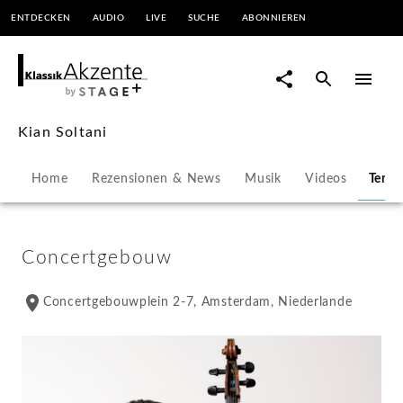
ENTDECKEN
AUDIO
LIVE
SUCHE
ABONNIEREN
Kian
Soltani
-
Kian Soltani
Konzerte
Home
Rezensionen & News
Musik
Videos
Term
&
Veranstaltungen
Concertgebouw
|
Concertgebouwplein 2-7, Amsterdam, Niederlande
KlassikAkzente
by