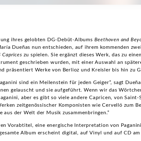
chung ihres gelobten DG-Debüt-Albums
Beethoven and Bey
 María Dueñas nun entschieden, auf ihrem kommenden zwe
 Caprices
zu spielen. Sie ergänzt dieses Werk, das zu ein
Instrument geschrieben wurden, mit einer Auswahl an späte
nd präsentiert Werke von Berlioz und Kreisler bis hin zu 
ganini sind ein Meilenstein für jeden Geiger”, sagt Dueña
nen gelauscht und sie aufgeführt. Wenn wir das Wörtchen
aganini, aber es gibt so viele andere Capricen, von Saint
Werken zeitgenössischer Komponisten wie Cervelló zum Beis
te aus der Welt der Musik zusammenbringen.”
en Vorabtitel, eine energische Interpretation von Pagani
gesamte Album erscheint digital, auf Vinyl und auf CD am