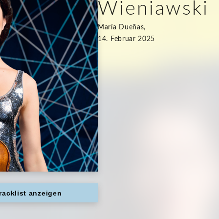
Wieniawski
María Dueñas,
14. Februar 2025
racklist anzeigen