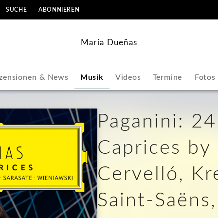
SUCHE
ABONNIEREN
María Dueñas
zensionen & News
Musik
Videos
Termine
Fotos
Paganini: 24
Caprices by 
Cervelló, Kre
Saint-Saëns,