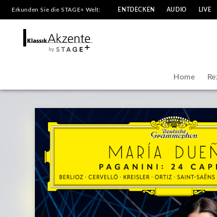
Erkunden Sie die STAGE+ Welt:
ENTDECKEN
AUDIO
LIVE
María
Dueñas
|
Home
Re
KlassikAkzente
by
STAGE+