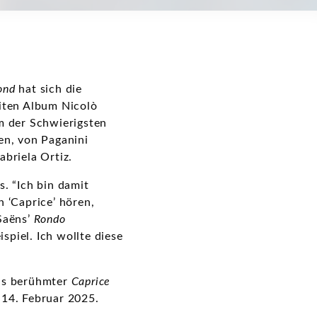
ond
hat sich die
iten Album Nicolò
em der Schwierigsten
ren, von Paganini
Gabriela Ortiz.
s. “Ich bin damit
 ‘Caprice’ hören,
-Saëns’
Rondo
piel. Ich wollte diese
nis berühmter
Caprice
 14. Februar 2025.