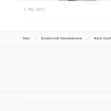
5. Mai 2023
/
/
Start
Breadcrumb.klassikakzente
María Due