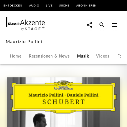
ENTDECKEN
AUDIO
LIVE
SUCHE
ABONNIEREN
Maurizio
Pollini
|
Maurizio Pollini
KlassikAkzente
Home
Rezensionen & News
Musik
Videos
Foto
by
STAGE+