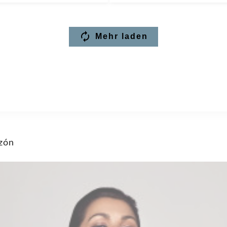
Mehr laden
azón