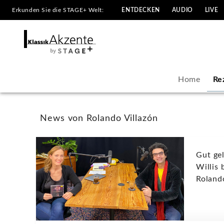
Erkunden Sie die STAGE+ Welt:
ENTDECKEN
AUDIO
LIVE
Rolando
Villazón
-
Home
Re
Neuigkeiten
|
News von Rolando Villazón
KlassikAkzente
Gut ge
by
Willis 
Roland
STAGE+