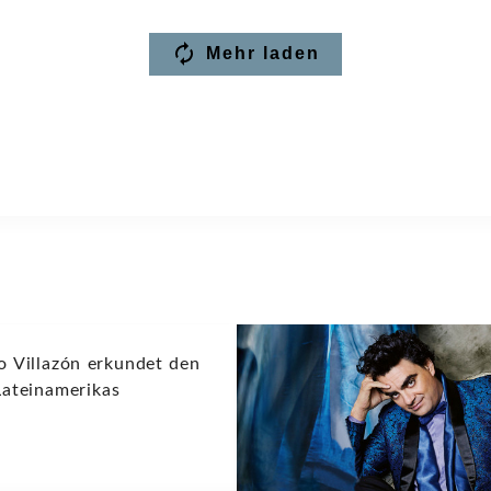
Mehr laden
o Villazón erkundet den
Lateinamerikas