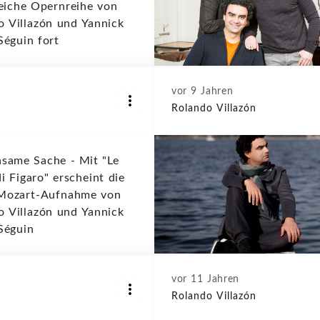
reiche Opernreihe von
o Villazón und Yannick
Séguin fort
vor 9 Jahren
Rolando Villazón
same Sache - Mit "Le
i Figaro" erscheint die
 Mozart-Aufnahme von
o Villazón und Yannick
Séguin
vor 11 Jahren
Rolando Villazón