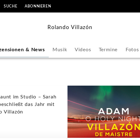
SUCHE
ABONNIEREN
Rolando Villazón
zensionen & News
Musik
Videos
Termine
Fotos
launt im Studio – Sarah
beschließt das Jahr mit
o Villazón