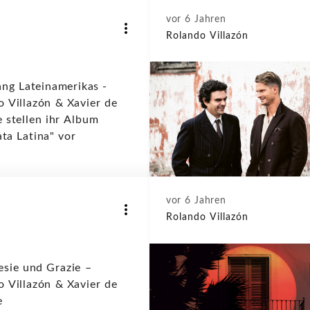
vor 6 Jahren
Rolando Villazón
ang Lateinamerikas -
o Villazón & Xavier de
 stellen ihr Album
ta Latina" vor
vor 6 Jahren
Rolando Villazón
esie und Grazie –
o Villazón & Xavier de
e