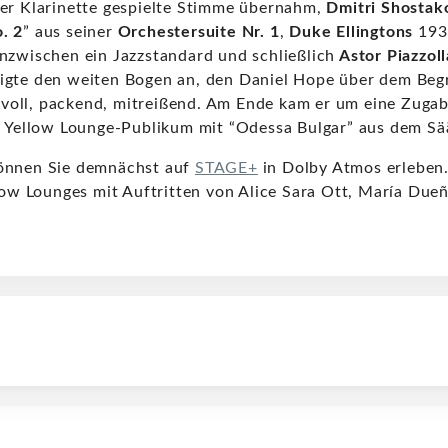
der Klarinette gespielte Stimme übernahm,
Dmitri Shostak
. 2
” aus seiner
Orchestersuite Nr. 1
,
Duke Ellingtons
1931
 inzwischen ein Jazzstandard und schließlich
Astor Piazzoll
igte den weiten Bogen an, den Daniel Hope über dem Begr
oll, packend, mitreißend. Am Ende kam er um eine Zuga
te Yellow Lounge-Publikum mit “Odessa Bulgar” aus dem Sä
können Sie demnächst auf
STAGE+
in Dolby Atmos erleben.
llow Lounges mit Auftritten von Alice Sara Ott, María Due