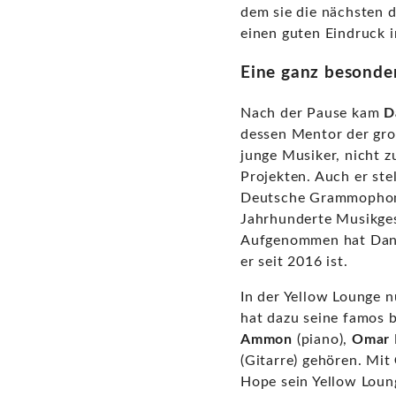
dem sie die nächsten d
einen guten Eindruck 
Eine ganz besonde
Nach der Pause kam
D
dessen Mentor der gr
junge Musiker, nicht z
Projekten. Auch er ste
Deutsche Grammophon v
Jahrhunderte Musikges
Aufgenommen hat Dan
er seit 2016 ist.
In der Yellow Lounge n
hat dazu seine famos b
Ammon
(piano),
Omar 
(Gitarre) gehören. Mit
Hope sein Yellow Loung