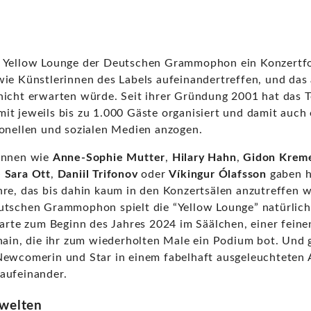
 Yellow Lounge der Deutschen Grammophon ein Konzertfo
wie Künstlerinnen des Labels aufeinandertreffen, und das
nicht erwarten würde. Seit ihrer Gründung 2001 hat das 
t jeweils bis zu 1.000 Gäste organisiert und damit auch 
ionellen und sozialen Medien anzogen.
rinnen wie
Anne-Sophie Mutter
,
Hilary Hahn
,
Gidon Krem
e Sara Ott
,
Daniil Trifonov
oder
Víkingur Ólafsson
gaben h
hre, das bis dahin kaum in den Konzertsälen anzutreffen 
utschen Grammophon spielt die “Yellow Lounge” natürlich
tarte zum Beginn des Jahres 2024 im Säälchen, einer feine
shain, die ihr zum wiederholten Male ein Podium bot. Und
Newcomerin und Star in einem fabelhaft ausgeleuchteten
aufeinander.
swelten