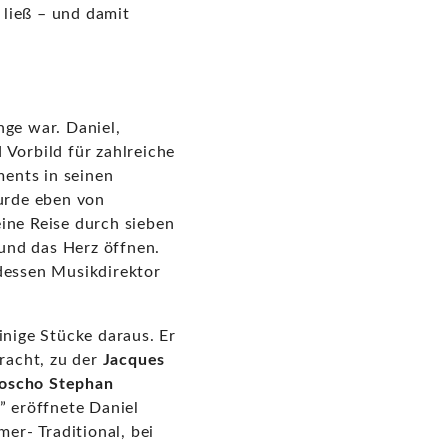
 ließ – und damit
nge war. Daniel,
 Vorbild für zahlreiche
ments in seinen
urde eben von
ine Reise durch sieben
und das Herz öffnen.
 dessen Musikdirektor
nige Stücke daraus. Er
racht, zu der
Jacques
oscho Stephan
” eröffnete Daniel
mer- Traditional, bei