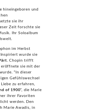
ie hineingeboren und
chen
etzte sie ihr
ser Zeit forschte sie
Musik. Ihr Soloalbum
lswelt.
ophon im Herbst
 Inspiriert wurde sie
Pärt
. Chopin trifft
 eröffnete sie mit der
 wurde. “In dieser
ndigen Gefühlswechsel
Liebe zu erfahren,
nd of 1900
”, die Marie
iner ihrer Favoriten
tlicht werden. Den
h Marie Awadis, in