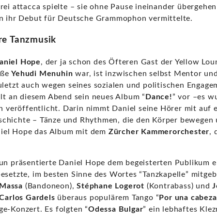
rei attacca spielte – sie ohne Pause ineinander übergehen
in ihr Debut für Deutsche Grammophon vermittelte.
re Tanzmusik
aniel Hope
, der ja schon des Öfteren Gast der Yellow Lou
oße
Yehudi Menuhin
war, ist inzwischen selbst Mentor und
uletzt auch wegen seines sozialen und politischen Engage
llt an diesem Abend sein neues Album “
Dance!
” vor –es w
eröffentlicht. Darin nimmt Daniel seine Hörer mit auf e
chichte – Tänze und Rhythmen, die den Körper bewegen 
iel Hope das Album mit dem
Zürcher Kammerorchester
,
un präsentierte Daniel Hope dem begeisterten Publikum ei
esetzte, im besten Sinne des Wortes “Tanzkapelle” mitgeb
Massa
(Bandoneon),
Stéphane Logerot
(Kontrabass) und
J
Carlos Gardels
überaus populärem Tango “
Por una cabeza
e-Konzert. Es folgten “
Odessa Bulgar
” ein lebhaftes Klez