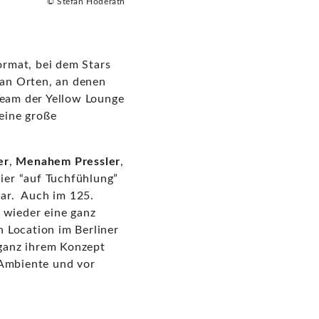
© Stefan Höderath
rmat, bei dem Stars
 an Orten, an denen
Team der Yellow Lounge
eine große
er
,
Menahem Pressler
,
ier “auf Tuchfühlung”
war. Auch im 125.
 wieder eine ganz
n Location im Berliner
 ganz ihrem Konzept
 Ambiente und vor