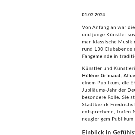
01.02.2024
Von Anfang an war die
und junge Künstler so
man klassische Musik 
rund 130 Clubabende mi
Fangemeinde in tradit
Künstler und Künstle
Hélène Grimaud
,
Alic
einem Publikum, die E
Jubiläums-Jahr der De
besondere Rolle. Sie s
Stadtbezirk Friedrich
entsprechend, trafen 
neugierigem Publikum 
Einblick in Gefühl