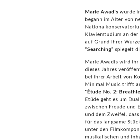
Marie Awadis
wurde im
begann im Alter von ne
Nationalkonservatorium
Klavierstudium an der 
auf Grund ihrer Wurzel
“
Searching
” spiegelt d
Marie Awadis wird ihr
dieses Jahres veröffent
bei ihrer Arbeit von 
Minimal Music trifft a
“
Étude No. 2: Breathl
Etüde geht es um Duali
zwischen Freude und E
und dem Zweifel, dass 
für das langsame Stück
unter den Filmkomponis
musikalischen und inh