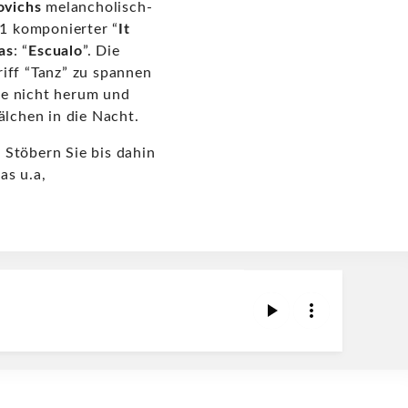
ovichs
melancholisch-
 komponierter “
It
as
: “
Escualo
”. Die
iff “Tanz” zu spannen
be nicht herum und
älchen in die Nacht.
 Stöbern Sie bis dahin
ñas u.a,