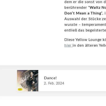
dem er die sonst von 
berührender “
Waltz No
Don’t Mean a Thing
”,
Auswahl der Stücke ze
wusste – temperamentv
entließ das begeister
Diese Yellow Lounge 
hier
in den älteren Ye
Dance!
2. Feb. 2024