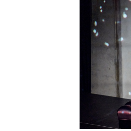
-
Yellow
Lounge
|
KlassikAkzente
by
STAGE+