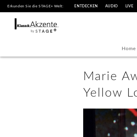
Erkunden Sie die STAGE+ Welt:
ENTDECKEN
AUDIO
LIVE
Marie
Awadis
und
Home
Daniel
Hope
Marie Aw
in
Yellow L
der
Yellow
Lounge