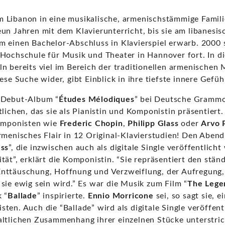
 Libanon in eine musikalische, armenischstämmige Famil
un Jahren mit dem Klavierunterricht, bis sie am libanesis
 einen Bachelor-Abschluss in Klavierspiel erwarb. 2000 s
Hochschule für Musik und Theater in Hannover fort. In die
n bereits viel im Bereich der traditionellen armenischen 
iese Suche wider, gibt Einblick in ihre tiefste innere Gefüh
 Debut-Album “
Études Mélodiques
” bei Deutsche Gramm
lichen, das sie als Pianistin und Komponistin präsentiert.
Komponisten wie
Frederic Chopin
,
Philipp Glass
oder
Arvo 
rmenisches Flair in 12 Original-Klavierstudien! Den Abend
ess
”, die inzwischen auch als digitale Single veröffentlicht
tät”, erklärt die Komponistin. “Sie repräsentiert den stä
nttäuschung, Hoffnung und Verzweiflung, der Aufregung, 
sie ewig sein wird.” Es war die Musik zum Film “
The Lege
 “
Ballade
” inspirierte.
Ennio Morricone
sei, so sagt sie, e
ten. Auch die “Ballade” wird als digitale Single veröffen
altlichen Zusammenhang ihrer einzelnen Stücke unterstric