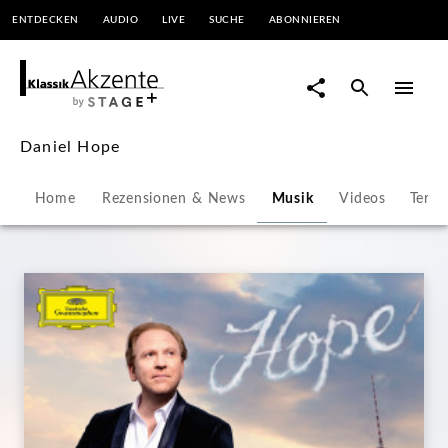
ENTDECKEN
AUDIO
LIVE
SUCHE
ABONNIEREN
Daniel
Hope
|
Daniel Hope
KlassikAkzente
Home
Rezensionen & News
Musik
Videos
Termi
by
STAGE+