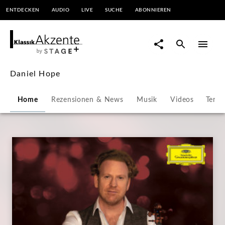
ENTDECKEN
AUDIO
LIVE
SUCHE
ABONNIEREN
Daniel
Hope
-
Daniel Hope
Übersicht
Home
Rezensionen & News
Musik
Videos
Termi
|
KlassikAkzente
by
STAGE+