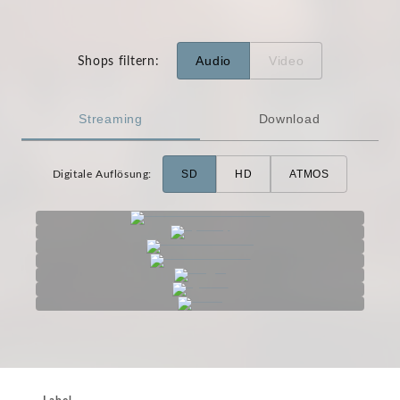
Audio
Video
Shops filtern
:
Streaming
Download
SD
HD
ATMOS
Digitale Auflösung
: