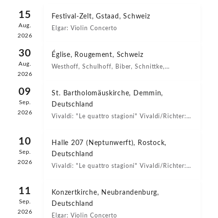
15
Festival-Zelt, Gstaad, Schweiz
Aug.
Elgar: Violin Concerto
2026
30
Église, Rougement, Schweiz
Aug.
Westhoff, Schulhoff, Biber, Schnittke,
2026
J.S. Bach
09
St. Bartholomäuskirche, Demmin,
Sep.
Deutschland
2026
Vivaldi: "Le quattro stagioni" Vivaldi/Richter:
"The Four Seasons - Recomposed"
10
Halle 207 (Neptunwerft), Rostock,
Sep.
Deutschland
2026
Vivaldi: "Le quattro stagioni" Vivaldi/Richter:
"The Four Seasons - Recomposed"
11
Konzertkirche, Neubrandenburg,
Sep.
Deutschland
2026
Elgar: Violin Concerto