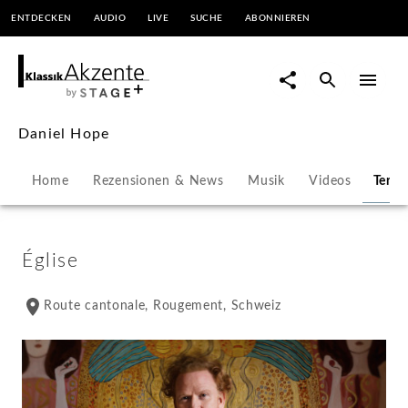
ENTDECKEN
AUDIO
LIVE
SUCHE
ABONNIEREN
Daniel
Hope
-
Daniel Hope
Konzerte
Home
Rezensionen & News
Musik
Videos
Term
&
Veranstaltungen
Église
|
Route cantonale, Rougement, Schweiz
KlassikAkzente
by