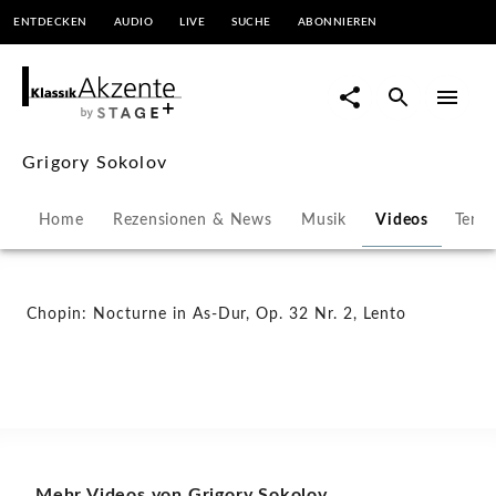
ENTDECKEN
AUDIO
LIVE
SUCHE
ABONNIEREN
Chopin:
Nocturne
in
Grigory Sokolov
As-
Home
Rezensionen & News
Musik
Videos
Term
Dur,
Op.
Chopin: Nocturne in As-Dur, Op. 32 Nr. 2, Lento
32
Nr.
2,
Mehr Videos von Grigory Sokolov