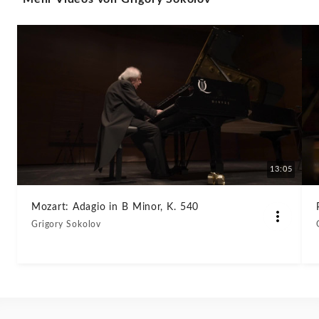
Lento
-
Grigory
Sokolov
|
13:05
KlassikAkzente
Mozart: Adagio in B Minor, K. 540
by
Grigory Sokolov
STAGE+