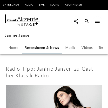
ENTDECKEN
AUDIO
LIVE
SUCHE
ABONNIEREN
Radio-
Tipp:
Janine
Janine Jansen
Jansen
Home
Rezensionen & News
Musik
Videos
Termi
zu
Gast
Radio-Tipp: Janine Jansen zu Gast
bei Klassik Radio
bei
Klassik
Radio