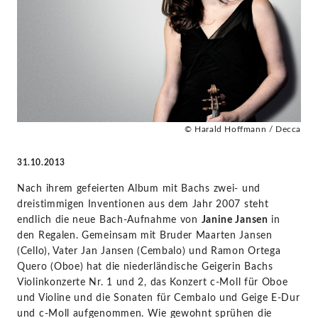
-
Janine
Jansen
|
© Harald Hoffmann / Decca
KlassikAkzente
31.10.2013
by
Nach ihrem gefeierten Album mit Bachs zwei- und
dreistimmigen Inventionen aus dem Jahr 2007 steht
STAGE+
endlich die neue Bach-Aufnahme von
Janine Jansen
in
den Regalen. Gemeinsam mit Bruder Maarten Jansen
(Cello), Vater Jan Jansen (Cembalo) und Ramon Ortega
Quero (Oboe) hat die niederländische Geigerin Bachs
Violinkonzerte Nr. 1 und 2, das Konzert c-Moll für Oboe
und Violine und die Sonaten für Cembalo und Geige E-Dur
und c-Moll aufgenommen. Wie gewohnt sprühen die