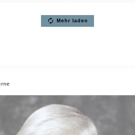
Mehr laden
erne