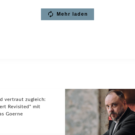
Mehr laden
d vertraut zugleich:
rt Revisited" mit
as Goerne