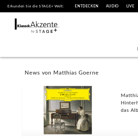
Erkunden Sie die STAGE+ Welt:
ENTDECKEN
AUDIO
LIVE
Matthias
Goerne
-
Neuigkeiten
|
News von Matthias Goerne
KlassikAkzente
Matthi
by
Hinterhäuser v
das Al
STAGE+