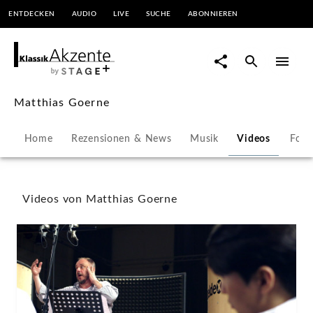
ENTDECKEN
AUDIO
LIVE
SUCHE
ABONNIEREN
Matthias
Goerne
-
Matthias Goerne
Videos
Home
Rezensionen & News
Musik
Videos
Foto
|
KlassikAkzente
Videos von Matthias Goerne
by
STAGE+