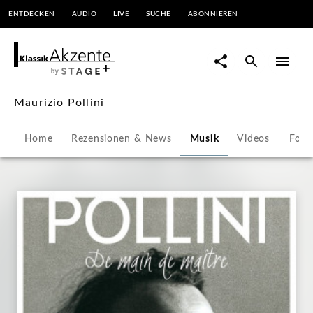
ENTDECKEN
AUDIO
LIVE
SUCHE
ABONNIEREN
Maurizio
Pollini
|
Maurizio Pollini
KlassikAkzente
Home
Rezensionen & News
Musik
Videos
Foto
by
STAGE+