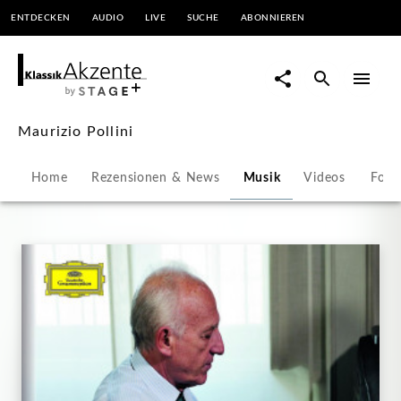
ENTDECKEN
AUDIO
LIVE
SUCHE
ABONNIEREN
Maurizio
Pollini
|
Maurizio Pollini
KlassikAkzente
Home
Rezensionen & News
Musik
Videos
Foto
by
STAGE+