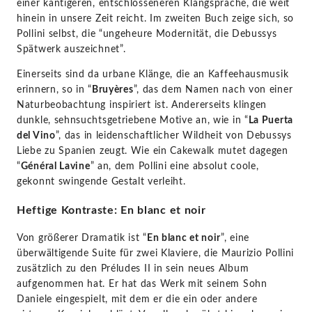
einer kantigeren, entschlosseneren Klangsprache, die weit
hinein in unsere Zeit reicht. Im zweiten Buch zeige sich, so
Pollini selbst, die “ungeheure Modernität, die Debussys
Spätwerk auszeichnet”.
Einerseits sind da urbane Klänge, die an Kaffeehausmusik
erinnern, so in “
Bruyères
”, das dem Namen nach von einer
Naturbeobachtung inspiriert ist. Andererseits klingen
dunkle, sehnsuchtsgetriebene Motive an, wie in “
La Puerta
del Vino
”, das in leidenschaftlicher Wildheit von Debussys
Liebe zu Spanien zeugt. Wie ein Cakewalk mutet dagegen
“
Général Lavine
” an, dem Pollini eine absolut coole,
gekonnt swingende Gestalt verleiht.
Heftige Kontraste: En blanc et noir
Von größerer Dramatik ist “
En blanc et noir
”, eine
überwältigende Suite für zwei Klaviere, die Maurizio Pollini
zusätzlich zu den Préludes II in sein neues Album
aufgenommen hat. Er hat das Werk mit seinem Sohn
Daniele eingespielt, mit dem er die ein oder andere