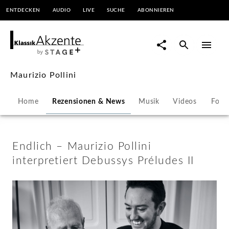
ENTDECKEN
AUDIO
LIVE
SUCHE
ABONNIEREN
Endlich
–
Maurizio
Maurizio Pollini
Pollini
Home
Rezensionen & News
Musik
Videos
Foto
interpretiert
Debussys
Endlich – Maurizio Pollini
interpretiert Debussys Préludes II
Préludes
II
-