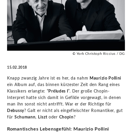
Maurizio
Pollini
|
KlassikAkzente
© York Christoph Riccius / DG
by
15.02.2018
STAGE+
Knapp zwanzig Jahre ist es her, da nahm
Maurizio Pollini
ein Album auf, das binnen kürzester Zeit den Rang eines
Klassikers erlangte: “
Préludes I
”. Der große Chopin-
Interpret hatte sich damit in Gefilde vorgewagt, in denen
man ihn sonst nicht antrifft. War er der Richtige für
Debussy
? Galt er nicht als eingefleischter Romantiker, gut
für
Schumann
,
Liszt
oder
Chopin
?
Romantisches Lebensgefühl: Maurizio Pollini