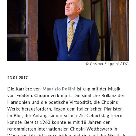
von
Frédéric
Chopin
-
© Cosimo Filippini / DG
Maurizio
23.01.2017
Pollini
Die Karriere von
Maurizio Pollini
ist eng mit der Musik
|
von
Frédéric Chopin
verknüpft. Die sinnliche Brillanz der
Harmonien und die poetische Virtuosität, die Chopins
KlassikAkzente
Werke herausfordern, liegen dem italienischen Pianisten
im Blut, der Anfang Januar seinen 75. Geburtstag feiern
konnte. Bereits 1960 konnte er mit 18 Jahren den
by
renommierten internationalen Chopin-Wettbewerb in
Warschau für sich entscheiden und sich mit der Musik des