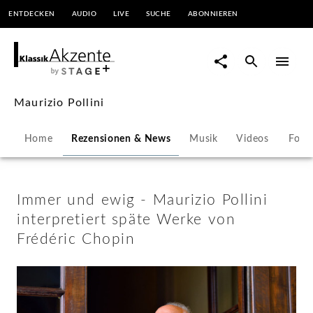
ENTDECKEN
AUDIO
LIVE
SUCHE
ABONNIEREN
Immer
und
ewig
Maurizio Pollini
-
Home
Rezensionen & News
Musik
Videos
Foto
Maurizio
Pollini
Immer und ewig - Maurizio Pollini
interpretiert späte Werke von
interpretiert
Frédéric Chopin
späte
Werke