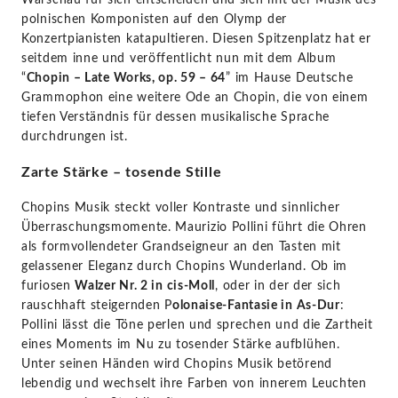
STAGE+
polnischen Komponisten auf den Olymp der
Konzertpianisten katapultieren. Diesen Spitzenplatz hat er
seitdem inne und veröffentlicht nun mit dem Album
“
Chopin – Late Works, op. 59 – 64
” im Hause Deutsche
Grammophon eine weitere Ode an Chopin, die von einem
tiefen Verständnis für dessen musikalische Sprache
durchdrungen ist.
Zarte Stärke – tosende Stille
Chopins Musik steckt voller Kontraste und sinnlicher
Überraschungsmomente. Maurizio Pollini führt die Ohren
als formvollendeter Grandseigneur an den Tasten mit
gelassener Eleganz durch Chopins Wunderland. Ob im
furiosen
Walzer Nr. 2 in cis-Moll
, oder in der der sich
rauschhaft steigernden P
olonaise-Fantasie in As-Dur
:
Pollini lässt die Töne perlen und sprechen und die Zartheit
eines Moments im Nu zu tosender Stärke aufblühen.
Unter seinen Händen wird Chopins Musik betörend
lebendig und wechselt ihre Farben von innerem Leuchten