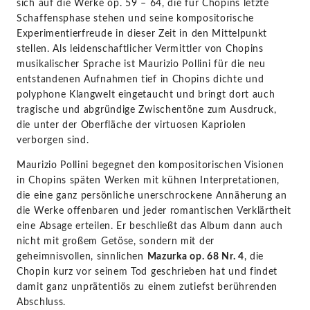
sich auf die Werke op. 59 – 64, die für Chopins letzte
Schaffensphase stehen und seine kompositorische
Experimentierfreude in dieser Zeit in den Mittelpunkt
stellen. Als leidenschaftlicher Vermittler von Chopins
musikalischer Sprache ist Maurizio Pollini für die neu
entstandenen Aufnahmen tief in Chopins dichte und
polyphone Klangwelt eingetaucht und bringt dort auch
tragische und abgründige Zwischentöne zum Ausdruck,
die unter der Oberfläche der virtuosen Kapriolen
verborgen sind.
Maurizio Pollini begegnet den kompositorischen Visionen
in Chopins späten Werken mit kühnen Interpretationen,
die eine ganz persönliche unerschrockene Annäherung an
die Werke offenbaren und jeder romantischen Verklärtheit
eine Absage erteilen. Er beschließt das Album dann auch
nicht mit großem Getöse, sondern mit der
geheimnisvollen, sinnlichen
Mazurka op. 68 Nr. 4
, die
Chopin kurz vor seinem Tod geschrieben hat und findet
damit ganz unprätentiös zu einem zutiefst berührenden
Abschluss.