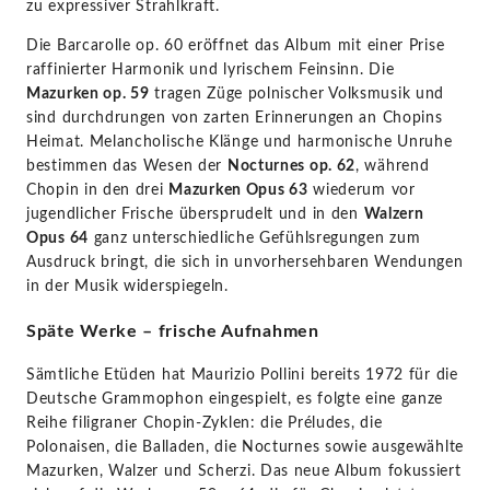
zu expressiver Strahlkraft.
Die Barcarolle op. 60 eröffnet das Album mit einer Prise
raffinierter Harmonik und lyrischem Feinsinn. Die
Mazurken op. 59
tragen Züge polnischer Volksmusik und
sind durchdrungen von zarten Erinnerungen an Chopins
Heimat. Melancholische Klänge und harmonische Unruhe
bestimmen das Wesen der
Nocturnes op. 62
, während
Chopin in den drei
Mazurken Opus 63
wiederum vor
jugendlicher Frische übersprudelt und in den
Walzern
Opus 64
ganz unterschiedliche Gefühlsregungen zum
Ausdruck bringt, die sich in unvorhersehbaren Wendungen
in der Musik widerspiegeln.
Späte Werke – frische Aufnahmen
Sämtliche Etüden hat Maurizio Pollini bereits 1972 für die
Deutsche Grammophon eingespielt, es folgte eine ganze
Reihe filigraner Chopin-Zyklen: die Préludes, die
Polonaisen, die Balladen, die Nocturnes sowie ausgewählte
Mazurken, Walzer und Scherzi. Das neue Album fokussiert