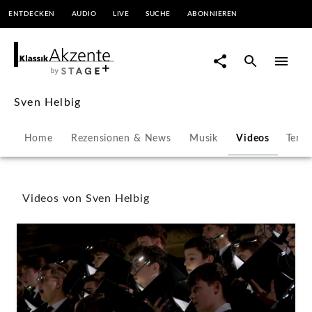
ENTDECKEN
AUDIO
LIVE
SUCHE
ABONNIEREN
Sven
Helbig
-
Sven Helbig
Videos
Home
Rezensionen & News
Musik
Videos
Term
|
KlassikAkzente
Videos von Sven Helbig
by
STAGE+