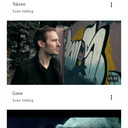
Tränen
Sven Helbig
03:36
Gone
Sven Helbig