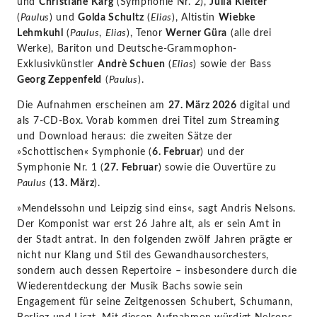
und
Christiane Karg
(Symphonie Nr. 2),
Julia Kleiter
(
Paulus
) und
Golda Schultz
(
Elias
), Altistin
Wiebke
Lehmkuhl
(
Paulus
,
Elias
), Tenor
Werner Güra
(alle drei
Werke), Bariton und Deutsche-Grammophon-
Exklusivkünstler
Andrè Schuen
(
Elias
) sowie der Bass
Georg Zeppenfeld
(
Paulus
).
Die Aufnahmen erscheinen am
27. März 2026
digital und
als 7-CD-Box. Vorab kommen drei Titel zum Streaming
und Download heraus: die zweiten Sätze der
»Schottischen« Symphonie (
6.
Februar
) und der
Symphonie Nr. 1 (
27. Februar
) sowie die Ouvertüre zu
Paulus
(
13. März
).
»Mendelssohn und Leipzig sind eins«, sagt Andris Nelsons.
Der Komponist war erst 26 Jahre alt, als er sein Amt in
der Stadt antrat. In den folgenden zwölf Jahren prägte er
nicht nur Klang und Stil des Gewandhausorchesters,
sondern auch dessen Repertoire – insbesondere durch die
Wiederentdeckung der Musik Bachs sowie sein
Engagement für seine Zeitgenossen Schubert, Schumann,