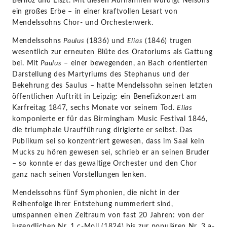
Berlioz und Liszt. Mit diesen Aufnahmen würdigt Nelsons
ein großes Erbe – in einer kraftvollen Lesart von
Mendelssohns Chor- und Orchesterwerk.
Mendelssohns
Paulus
(1836) und
Elias
(1846) trugen
wesentlich zur erneuten Blüte des Oratoriums als Gattung
bei. Mit
Paulus
– einer bewegenden, an Bach orientierten
Darstellung des Martyriums des Stephanus und der
Bekehrung des Saulus – hatte Mendelssohn seinen letzten
öffentlichen Auftritt in Leipzig: ein Benefizkonzert am
Karfreitag 1847, sechs Monate vor seinem Tod.
Elias
komponierte er für das Birmingham Music Festival 1846,
die triumphale Uraufführung dirigierte er selbst. Das
Publikum sei so konzentriert gewesen, dass im Saal kein
Mucks zu hören gewesen sei, schrieb er an seinen Bruder
– so konnte er das gewaltige Orchester und den Chor
ganz nach seinen Vorstellungen lenken.
Mendelssohns fünf Symphonien, die nicht in der
Reihenfolge ihrer Entstehung nummeriert sind,
umspannen einen Zeitraum von fast 20 Jahren: von der
jugendlichen Nr. 1 c-Moll (1824) bis zur populären Nr. 3 a-