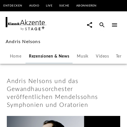
ENTDECKEN
AUDIO
LIVE
SUCHE
ABONNIEREN
Andris
Nelsons
und
Andris Nelsons
das
Home
Rezensionen & News
Musik
Videos
Termi
Gewandhausorchester
veröffentlichen
Andris Nelsons und das
Gewandhausorchester
Mendelssohns
veröffentlichen Mendelssohns
Symphonien und Oratorien
Symphonien
und