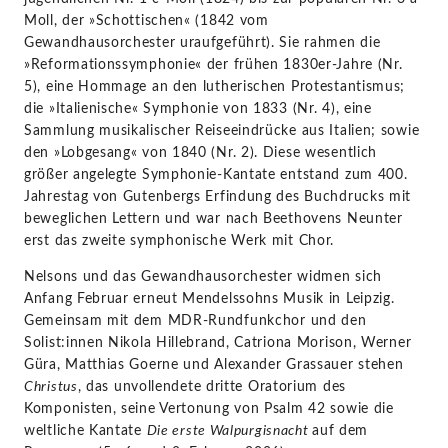
Moll, der »Schottischen« (1842 vom
Gewandhausorchester uraufgeführt). Sie rahmen die
»Reformationssymphonie« der frühen 1830er-Jahre (Nr.
5), eine Hommage an den lutherischen Protestantismus;
die »Italienische« Symphonie von 1833 (Nr. 4), eine
Sammlung musikalischer Reiseeindrücke aus Italien; sowie
den »Lobgesang« von 1840 (Nr. 2). Diese wesentlich
größer angelegte Symphonie-Kantate entstand zum 400.
Jahrestag von Gutenbergs Erfindung des Buchdrucks mit
beweglichen Lettern und war nach Beethovens Neunter
erst das zweite symphonische Werk mit Chor.
Nelsons und das Gewandhausorchester widmen sich
Anfang Februar erneut Mendelssohns Musik in Leipzig.
Gemeinsam mit dem MDR-Rundfunkchor und den
Solist:innen Nikola Hillebrand, Catriona Morison, Werner
Güra, Matthias Goerne und Alexander Grassauer stehen
Christus
, das unvollendete dritte Oratorium des
Komponisten, seine Vertonung von Psalm 42 sowie die
weltliche Kantate
Die erste Walpurgisnacht
auf dem