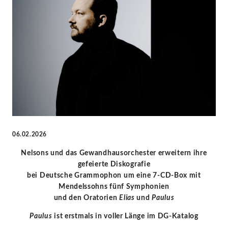
Oratorien
-
Andris
Nelsons
|
KlassikAkzente
06.02.2026
Nelsons und das Gewandhausorchester erweitern ihre
by
gefeierte Diskografie
bei Deutsche Grammophon um eine 7-CD-Box mit
STAGE+
Mendelssohns fünf Symphonien
und den Oratorien
Elias
und
Paulus
Paulus
ist erstmals in voller Länge im DG-Katalog