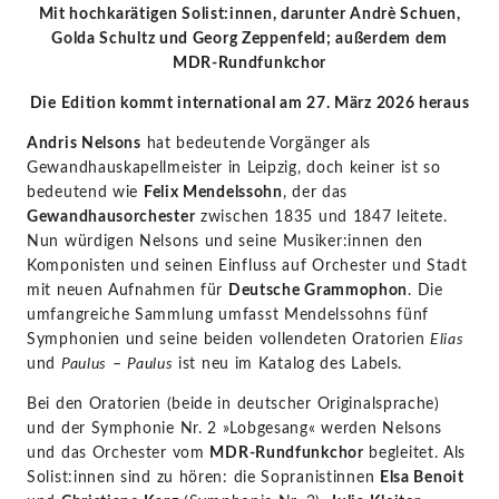
Mit hochkarätigen Solist:innen, darunter Andrè Schuen,
Golda Schultz und Georg Zeppenfeld; außerdem dem
MDR-Rundfunkchor
Die Edition kommt international am 27.
März 2026 heraus
Andris Nelsons
hat bedeutende Vorgänger als
Gewandhauskapellmeister in Leipzig, doch keiner ist so
bedeutend wie
Felix Mendelssohn
, der das
Gewandhausorchester
zwischen 1835 und 1847 leitete.
Nun würdigen Nelsons und seine Musiker:innen den
Komponisten und seinen Einfluss auf Orchester und Stadt
mit neuen Aufnahmen für
Deutsche Grammophon
. Die
umfangreiche Sammlung umfasst Mendelssohns fünf
Symphonien und seine beiden vollendeten Oratorien
Elias
und
Paulus
–
Paulus
ist neu im Katalog des Labels.
Bei den Oratorien (beide in deutscher Originalsprache)
und der Symphonie Nr. 2 »Lobgesang« werden Nelsons
und das Orchester vom
MDR-Rundfunkchor
begleitet. Als
Solist:innen sind zu hören: die Sopranistinnen
Elsa Benoit