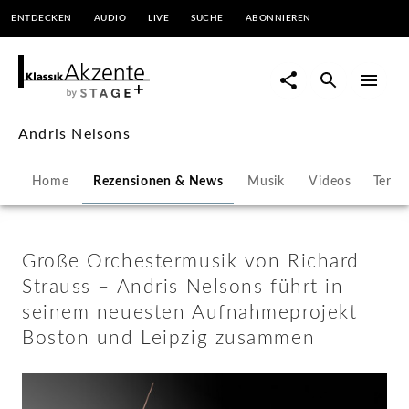
ENTDECKEN
AUDIO
LIVE
SUCHE
ABONNIEREN
Große
Orchestermusik
von
Andris Nelsons
Richard
Home
Rezensionen & News
Musik
Videos
Termi
Strauss
–
Große Orchestermusik von Richard
Strauss – Andris Nelsons führt in
Andris
seinem neuesten Aufnahmeprojekt
Boston und Leipzig zusammen
Nelsons
führt