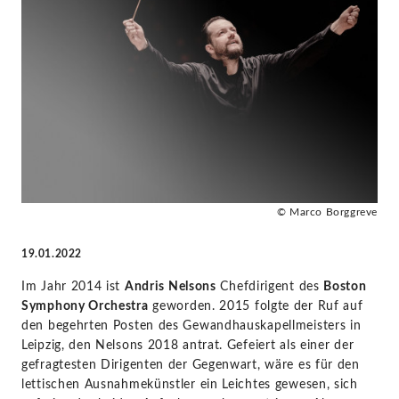
in
seinem
neuesten
Aufnahmeprojekt
Boston
© Marco Borggreve
und
19.01.2022
Leipzig
Im Jahr 2014 ist
Andris Nelsons
Chefdirigent des
Boston
Symphony Orchestra
geworden. 2015 folgte der Ruf auf
zusammen
den begehrten Posten des Gewandhauskapellmeisters in
Leipzig, den Nelsons 2018 antrat. Gefeiert als einer der
-
gefragtesten Dirigenten der Gegenwart, wäre es für den
lettischen Ausnahmekünstler ein Leichtes gewesen, sich