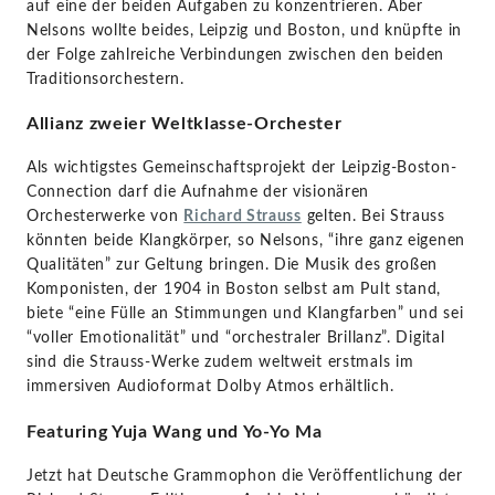
Andris
auf eine der beiden Aufgaben zu konzentrieren. Aber
Nelsons wollte beides, Leipzig und Boston, und knüpfte in
der Folge zahlreiche Verbindungen zwischen den beiden
Nelsons
Traditionsorchestern.
|
Allianz zweier Weltklasse-Orchester
KlassikAkzente
Als wichtigstes Gemeinschaftsprojekt der Leipzig-Boston-
Connection darf die Aufnahme der visionären
Orchesterwerke von
Richard Strauss
gelten. Bei Strauss
by
könnten beide Klangkörper, so Nelsons, “ihre ganz eigenen
Qualitäten” zur Geltung bringen. Die Musik des großen
STAGE+
Komponisten, der 1904 in Boston selbst am Pult stand,
biete “eine Fülle an Stimmungen und Klangfarben” und sei
“voller Emotionalität” und “orchestraler Brillanz”. Digital
sind die Strauss-Werke zudem weltweit erstmals im
immersiven Audioformat Dolby Atmos erhältlich.
Featuring Yuja Wang und Yo-Yo Ma
Jetzt hat Deutsche Grammophon die Veröffentlichung der