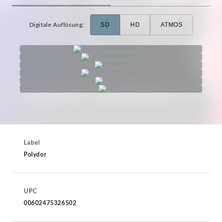
SD
HD
ATMOS
Digitale Auflösung
:
Label
Polydor
UPC
00602475326502