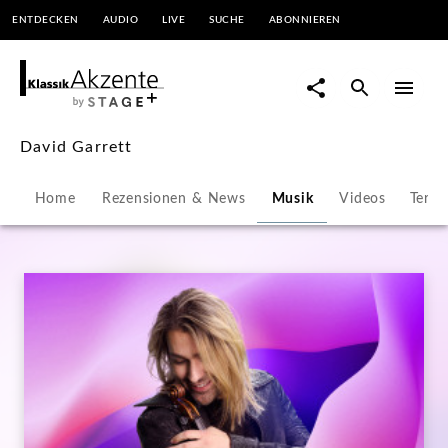
ENTDECKEN
AUDIO
LIVE
SUCHE
ABONNIEREN
David
Garrett
|
David Garrett
KlassikAkzente
Home
Rezensionen & News
Musik
Videos
Termi
by
STAGE+