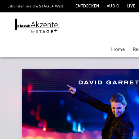
Erkunden Sie die STAGE+ Welt:
ENTDECKEN
AUDIO
LIVE
David
Garrett
|
Home
Re
KlassikAkzente
by
STAGE+