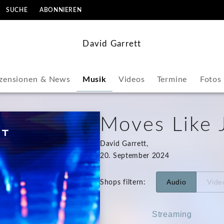
SUCHE
ABONNIEREN
David Garrett
zensionen & News
Musik
Videos
Termine
Fotos
Moves Like 
David Garrett,
20. September 2024
Audio
Vide
Shops filtern
:
Streaming