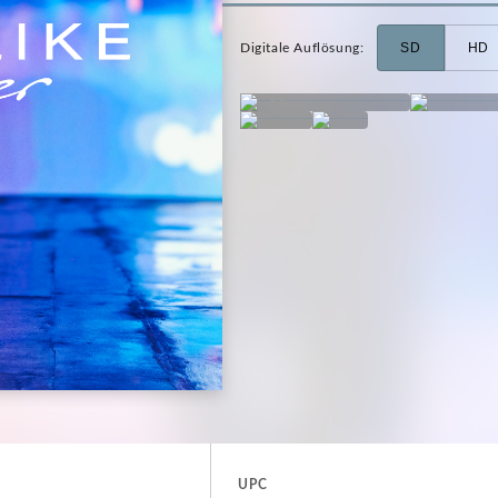
SD
HD
Digitale Auflösung
:
UPC