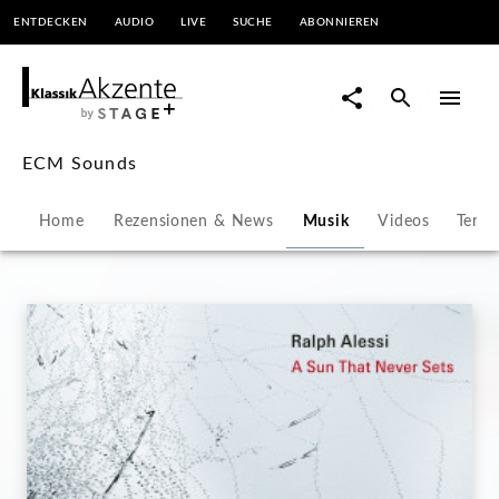
ENTDECKEN
AUDIO
LIVE
SUCHE
ABONNIEREN
ECM
Sounds
|
ECM Sounds
KlassikAkzente
Home
Rezensionen & News
Musik
Videos
Termi
by
STAGE+