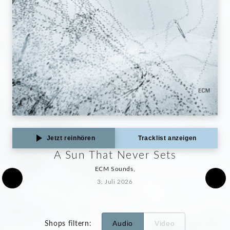
Jetzt reinhören
Tracklist anzeigen
A Sun That Never Sets
ECM Sounds,
3. Juli 2026
Audio
Video
Shops filtern
: