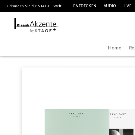
Erkunden Sie die STAGE+ Welt:
ENTDECKEN
AUDIO
LIVE
ECM
Sounds
|
Home
Re
KlassikAkzente
by
STAGE+