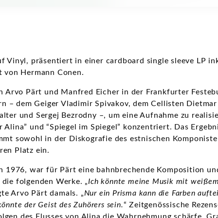
 Vinyl, präsentiert in einer cardboard single sleeve LP in
xt von Hermann Conen.
ch Arvo Pärt und Manfred Eicher in der Frankfurter Festeb
 – dem Geiger Vladimir Spivakov, dem Cellisten Dietma
lter und Sergej Bezrodny –, um eine Aufnahme zu realisie
r Alina” und “Spiegel im Spiegel” konzentriert. Das Erge
immt sowohl in der Diskografie des estnischen Komponist
en Platz ein.
ben 1976, war für Pärt eine bahnbrechende Komposition un
 die folgenden Werke. „
Ich könnte meine Musik mit weißem 
agte Arvo Pärt damals. „
Nur ein Prisma kann die Farben auftei
önnte der Geist des Zuhörers sein.
“ Zeitgenössische Rezen
olgen des Flusses von Alina die Wahrnehmung schärfe. G