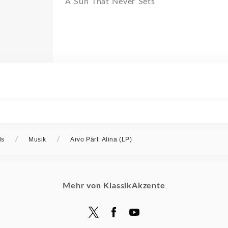
A Sun That Never Sets
/
/
ds
Musik
Arvo Pärt: Alina (LP)
Mehr von KlassikAkzente