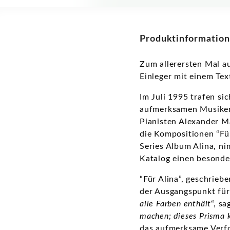
Produktinformation
Zum allerersten Mal auf
Einleger mit einem Te
Im Juli 1995 trafen si
aufmerksamen Musikern
Pianisten Alexander Ma
die Kompositionen “Fü
Series Album Alina, n
Katalog einen besonder
“Für Alina”, geschrie
der Ausgangspunkt für
alle Farben enthält
“, s
machen; dieses Prisma k
das aufmerksame Verf