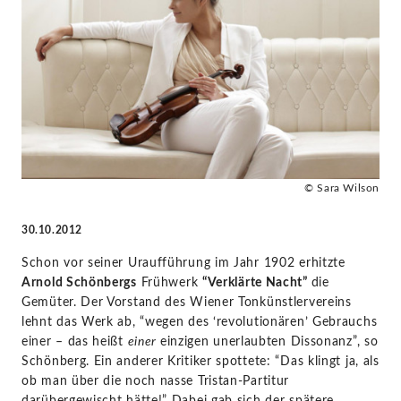
Schubert
-
Janine
Jansen
© Sara Wilson
|
30.10.2012
KlassikAkzente
Schon vor seiner Uraufführung im Jahr 1902 erhitzte
by
Arnold Schönbergs
Frühwerk
“Verklärte Nacht”
die
Gemüter. Der Vorstand des Wiener Tonkünstlervereins
STAGE+
lehnt das Werk ab, “wegen des ‘revolutionären’ Gebrauchs
einer – das heißt
einer
einzigen unerlaubten Dissonanz”, so
Schönberg. Ein anderer Kritiker spottete: “Das klingt ja, als
ob man über die noch nasse Tristan-Partitur
darübergewischt hätte!” Dabei gab sich der spätere