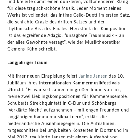
und kreierte damit einen dunkleren, volltönenderen Klang
für diese tragisch-schöne Musik. Jeder Moment seines
Werks ist vollendet: das intime Cello-Duett im ersten Satz,
die schlichte Grazie des dritten Satzes und der
rhythmische Biss des Finales. Herzstück der Komposition
ist das ergreifende Adagio, “unsagbare Traummusik – an
der alles Gewohnte versagt”, wie der Musiktheoretiker
Clemens Kühn schreibt.
Langjähriger Traum
Mit ihrer neuen Einspielung feiert
Janine Jansen
das 10.
Jubiläum ihres
Internationalen Kammermusikfestivals
Utrecht.
“Es war seit Jahren ein großer Traum von mir,
meine zwei Lieblingskompositionen für Kammerensemble,
Schuberts Streichquintett in C-Dur und Schönbergs
‘Verklärte Nacht’ aufzunehmen – mit engen Freunden und
langjährigen Kammermusikpartnern”, erklärt die
niederländische Ausnahmegeigerin. Die Aufnahmen,
mitgeschnitten bei umjubelten Konzerten in Dortmund im
Mai 2012, realisierte Jansen mit einem Aufgebot von