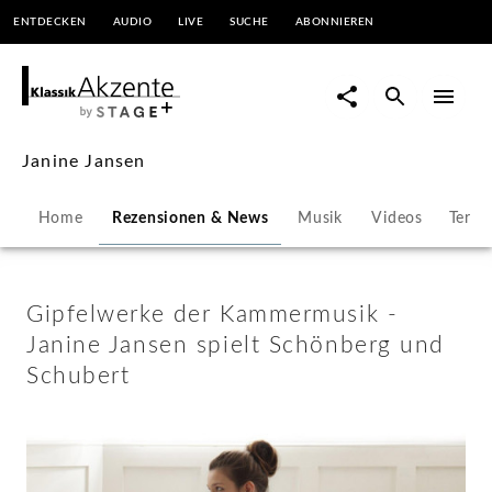
ENTDECKEN
AUDIO
LIVE
SUCHE
ABONNIEREN
Gipfelwerke
der
Kammermusik
Janine Jansen
-
Home
Rezensionen & News
Musik
Videos
Termi
Janine
Jansen
Gipfelwerke der Kammermusik -
Janine Jansen spielt Schönberg und
spielt
Schubert
Schönberg
und