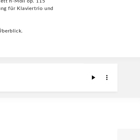
ett h-Moll op. 115
ng für Klaviertrio und
berblick.