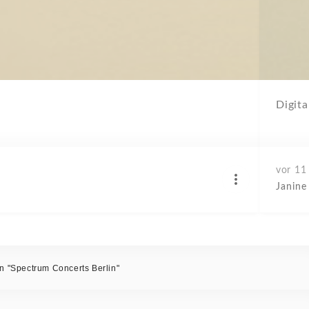
Digit
vor 11
Janine
on "Spectrum Concerts Berlin"