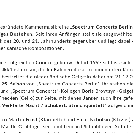
begründete Kammermusikreihe
„Spectrum Concerts Berlin
iges Bestehen.
Seit ihren Anfängen stellt sie ausgewählt
k des 20. und 21. Jahrhunderts gegenüber und legt dabei
merikanische Kompositionen.
em erfolgreichen Concertgebouw-Debüt 1997 schloss sich
sikkünstlern an, die im Rahmen dieser renommierten Konz
 bestreitet die niederländische Geigerin daher am 21.12.
 25. Saison
von „Spectrum Concerts Berlin“. Ihr stehen die
 und „Spectrum Concerts“-Kollegen Boris Brovtsyn (Geig
Thedéen (Cello) zur Seite, mit denen Jansen auch ihre gefe
 Verklärte Nacht / Schubert: Streichquintett“
aufgenomm
en Martin Fröst (Klarinette) und Eldar Nebolsin (Klavier)
, Martin Grubinger sen. und Leonard Schmidinger. Auf die