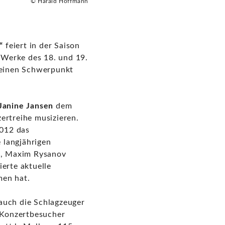
© Harald Hoffmann
“
feiert in der Saison
e Werke des 18. und 19.
 einen Schwerpunkt
Janine Jansen
dem
ertreihe musizieren.
2012 das
 langjährigen
e), Maxim Rysanov
ierte aktuelle
en hat.
 auch die Schlagzeuger
 Konzertbesucher