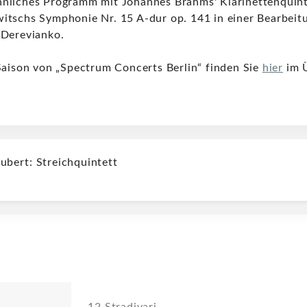
nliches Programm mit Johannes Brahms' Klarinettenquint
itschs Symphonie Nr. 15 A-dur op. 141 in einer Bearbeitu
 Derevianko.
Saison von „Spectrum Concerts Berlin“ finden Sie
hier
im Ü
ubert: Streichquintett