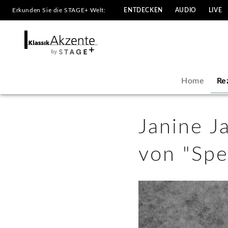
Erkunden Sie die STAGE+ Welt:
ENTDECKEN
AUDIO
LIVE
Janine
Jansen
eröffnet
Home
Re
die
25.
Janine J
Saison
von "Spe
von
"Spectrum
Concerts