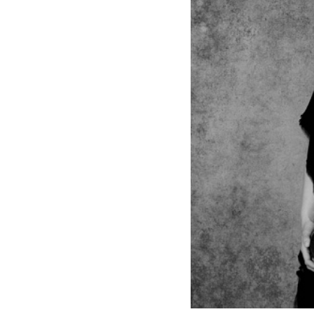
Berlin"
-
Janine
Jansen
|
KlassikAkzente
by
STAGE+