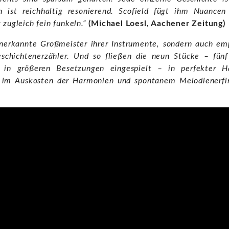
n ist reichhaltig resonierend. Scofield fügt ihm Nuancen
zugleich fein funkeln.”
(Michael Loesl, Aachener Zeitung)
anerkannte Großmeister ihrer Instrumente, sondern auch em
chichtenerzähler. Und so fließen die neun Stücke – fünf 
r in größeren Besetzungen eingespielt – in perfekter 
ig im Auskosten der Harmonien und spontanem Melodienerf