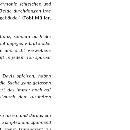
Harmonie schleichen und
eide durchdringen ihre
egebäude.”
(Tobi Müller,
llanz, sondern auch die
auf üppiges Vibrato oder
ion und dicht verwobene
ft in jedem Ton spürbar
 Davis spielten, haben
die Sache ganz gelassen
iert das immer noch auf
ustausch, dem zuzuhören
zu lassen und daraus ein
g, komplex und spannend
t somit transparent zu