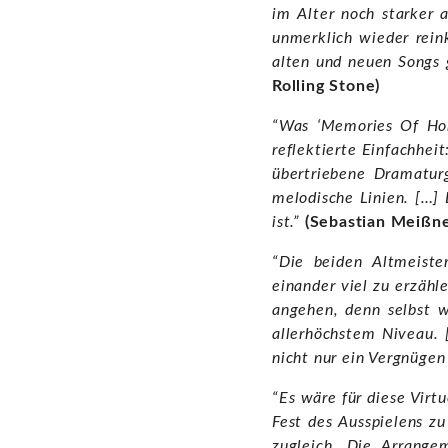
im Alter noch starker 
unmerklich wieder rein
alten und neuen Songs 
Rolling Stone)
“Was ‘Memories Of Home
reflektierte Einfachhei
übertriebene Dramaturg
melodische Linien. […]
ist.”
(Sebastian Meißne
“Die beiden Altmeiste
einander viel zu erzäh
angehen, denn selbst w
allerhöchstem Niveau. 
nicht nur ein Vergnügen 
“Es wäre für diese Virt
Fest des Ausspielens z
zugleich. Die Arrange