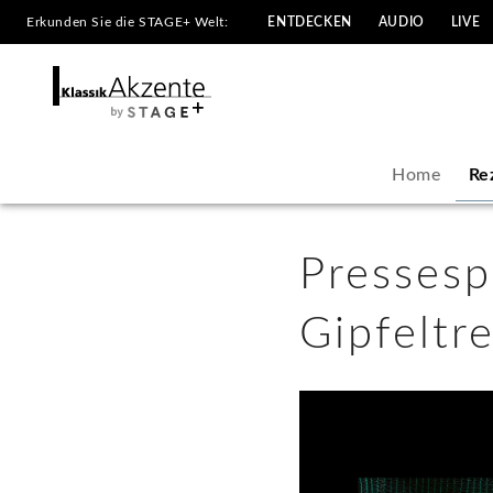
Erkunden Sie die STAGE+ Welt:
ENTDECKEN
AUDIO
LIVE
Pressespiegel
Scofield
&
Home
Re
Holland
-
Pressesp
Gipfeltreffen
Gipfeltr
auf
höchstem
Niveau