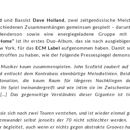
d
und Bassist
Dave Holland
, zwei zeitgenössische Meis
rschiedenen Zusammenhängen gemeinsam gespielt – darunt
enderson sowie eine energiegeladene Gruppe mit
 Home”
ist ihr erstes Duo-Album, das sie nach ausgiebig
ew York, für das
ECM Label
aufgenommen haben. Damit sc
etroffen zu haben, wie der folgende Pressespiegel demonst
 Musiker kaum zusammenspielen. John Scofield zaubert auf 
d entlockt dem Kontrabass ebenbürtige Melodielinien. Bei
ntonation, die kaum Raum für längeres Nachklingen d
ihr Spiel ineinandergreift und wie intim sie im Zwischenl
[…] Das gegenseitige Verständnis dieser Giganten ist tie
 sie sich nach zwei Touren verstehen, und ist wieder einmal gl
nswandel selbst jenseits der 70 nicht schlechter werden. 
r begleitet, auch wenn er nichts gegen abstrakte Grooves ha