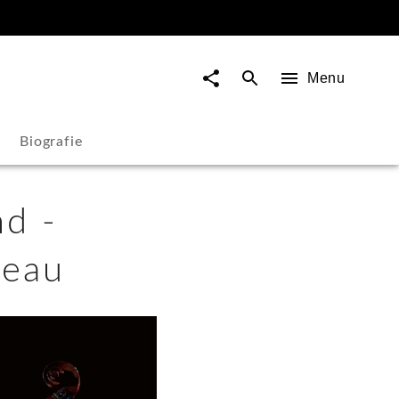
Menu
Biografie
nd -
veau