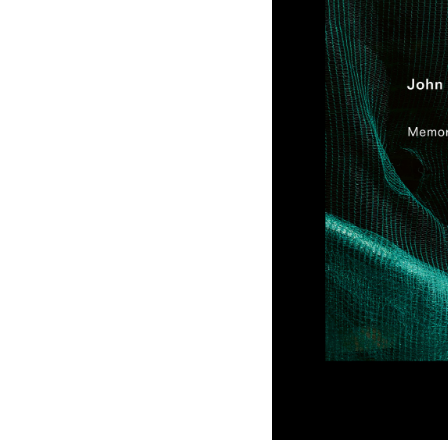
-
ECM
Sounds
|
KlassikAkzente
by
STAGE+