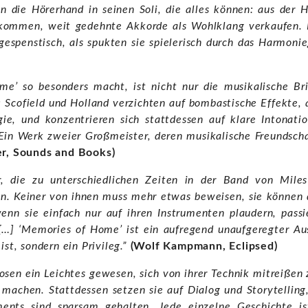
an die Hörerhand in seinen Soli, die alles können: aus der 
kommen, weit gedehnte Akkorde als Wohlklang verkaufen. B
gespenstisch, als spukten sie spielerisch durch das Harmoni
’ so besonders macht, ist nicht nur die musikalische Bri
t: Scofield und Holland verzichten auf bombastische Effekte, 
ie, und konzentrieren sich stattdessen auf klare Intonat
 Ein Werk zweier Großmeister, deren musikalische Freundscha
r, Sounds and Books)
r, die zu unterschiedlichen Zeiten in der Band von Miles
len. Keiner von ihnen muss mehr etwas beweisen, sie können 
enn sie einfach nur auf ihren Instrumenten plaudern, pass
[…] ‘Memories of Home’ ist ein aufregend unaufgeregter A
ist, sondern ein Privileg.”
(Wolf Kampmann, Eclipsed)
uosen ein Leichtes gewesen, sich von ihrer Technik mitreißen 
u machen. Stattdessen setzen sie auf Dialog und Storytellin
ments sind sparsam gehalten. Jede einzelne Geschichte is