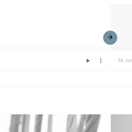
26. Ju