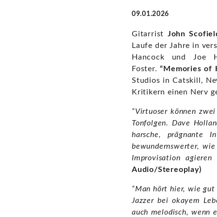
09.01.2026
Gitarrist
John Scofiel
Laufe der Jahre in ve
Hancock und Joe H
Foster.
“Memories of
Studios in Catskill, N
Kritikern einen Nerv g
“Virtuoser können zwei
Tonfolgen. Dave Hollan
harsche, prägnante I
bewundernswerter, wie 
Improvisation agieren 
Audio/Stereoplay)
“Man hört hier, wie gut
Jazzer bei okayem Lebe
auch melodisch, wenn e